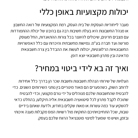
יכולות מקצועיות באופן כללי
מעבר לייחודיות העסקית של בית העסק, רמת המקצועיות של רואה החשבון
או מנהל החשבונות היא בעלת חשיבות רבה גם בהיבט של יכולת ההתמודדות
עם מצבים חריגים, שיכולים להיווצר בכל צורות ההתאגדות, החל מעוסק
מורשה ועד חברה בע"מ. גמישות מחשבתית והיכרות עם כלל האפשרויות
החשבונאיות הרלוונטיות, יכולות לעשות את ההבדל בין צרה חשבונאית
מדאיגה ובין פתרון חשבונאי יוצא דופן.
ואיך זה בא לידי ביטוי במחיר?
העלויות של שירותי הנהלת חשבונות וחשבות שכר הן בדרך כלל אחידות
לרוחב השוק, כשהפערים הם מאוד מינוריים בין נותני השירותים השונים. כדי
להבטיח שהחשבונות שלכם מנוהלים על ידי גורם מקצועי, וכדי להבטיח
שתוכלו לקבל פתרון לכל סיטואציה חשבונאית אליה תיקלעו, בהחלט כדאי
להשקיע עוד כמה עשרות או מאות שקלים בחודש, ולדעת שאתם בידיים
טובות, שכל התחייבויותיכם החוקיות מול רשויות המס מקבלות מענה איכותי
ובזמן, ושיש מי שפועל למיצוי פוטנציאל הרווח שלכם בעסק.