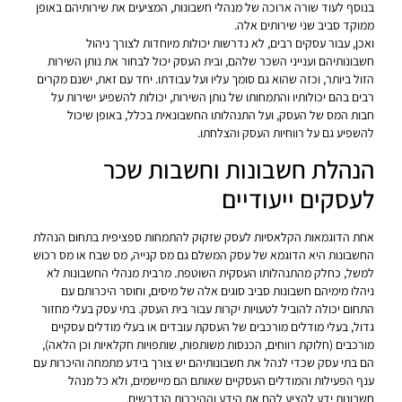
בנוסף לעוד שורה ארוכה של מנהלי חשבונות, המציעים את שירותיהם באופן
ממוקד סביב שני שירותים אלה.
ואכן, עבור עסקים רבים, לא נדרשות יכולות מיוחדות לצורך ניהול
חשבונותיהם וענייני השכר שלהם, ובית העסק יכול לבחור את נותן השירות
הזול ביותר, וכזה שהוא גם סומך עליו ועל עבודתו. יחד עם זאת, ישנם מקרים
רבים בהם יכולותיו והתמחותו של נותן השירות, יכולות להשפיע ישירות על
חבות המס של העסק, ועל התנהלותו החשבונאית בכלל, באופן שיכול
להשפיע גם על רווחיות העסק והצלחתו.
הנהלת חשבונות וחשבות שכר
לעסקים ייעודיים
אחת הדוגמאות הקלאסיות לעסק שזקוק להתמחות ספציפית בתחום הנהלת
החשבונות היא הדוגמא של עסק המשלם גם מס קנייה, מס שבח או מס רכוש
למשל, כחלק מהתנהלותו העסקית השוטפת. מרבית מנהלי החשבונות לא
ניהלו מימיהם חשבונות סביב סוגים אלה של מיסים, וחוסר היכרותם עם
התחום יכולה להוביל לטעויות יקרות עבור בית העסק. בתי עסק בעלי מחזור
גדול, בעלי מודלים מורכבים של העסקת עובדים או בעלי מודלים עסקיים
מורכבים (חלוקת רווחים, הכנסות משותפות, שותפויות חקלאיות וכן הלאה),
הם בתי עסק שכדי לנהל את חשבונותיהם יש צורך בידע מתמחה והיכרות עם
ענף הפעילות והמודלים העסקיים שאותם הם מיישמים, ולא כל מנהל
חשבונות ידע להציע להם את הידע וההיכרות הנדרשים.