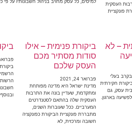
למיסים, כל עסק מחויב בניהול חשבונותיו על פי כלל
רבות העסקית
ת פונקציית
ת – לא
ביקורת פנימית – אילו
ביקו
עה
סודות מסתיר מכם
פברואר 24, 21
העסק שלכם
ביקורת
הרשמית
בקרב בעלי
פברואר 24, 2021
הרשות ל
ביקורת חקירתית
מדינת ישראל היא מדינה מפותחת
חשבונות
ית עסק, גם
ומתקדמת, שעדיין בונה את התרבות
ובנוסף
פשיעה בארגון.
העסקית שלה בהתאם לסטנדרטים
המערביים. ככל שעוברות השנים,
מתבררת פונקציית הביקורת כפונקציה
חשובה ומרכזית, לא